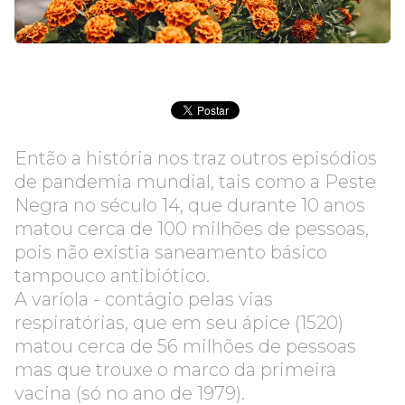
Então a história nos traz outros episódios
de pandemia mundial, tais como a Peste
Negra no século 14, que durante 10 anos
matou cerca de 100 milhões de pessoas,
pois não existia saneamento básico
tampouco antibiótico.
A varíola - contágio pelas vias
respiratórias, que em seu ápice (1520)
matou cerca de 56 milhões de pessoas
mas que trouxe o marco da primeira
vacina (só no ano de 1979).